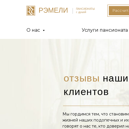
РЭМЕЛИ
ПАНСИОНАТЫ
Рассчит
с душой
О нас
Услуги пансионата
МЕНЮ
отзывы
наши
клиентов
Мы гордимся тем, что становим
жизней наших подопечных и их 
говорят о нас те, кто доверил 