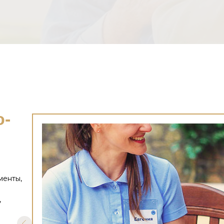
о-
менты,
,