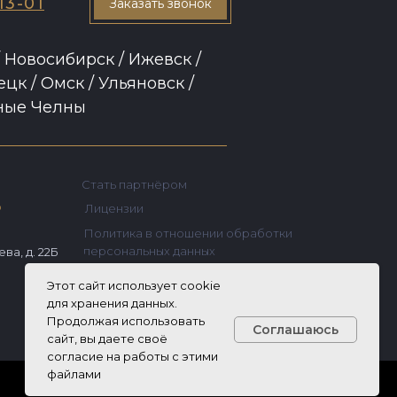
13-01
Заказать звонок
 Новосибирск / Ижевск /
цк / Омск / Ульяновск /
ные Челны
Стать партнёром
ю
Лицензии
Политика в отношении обработки
персональных данных
ева, д. 22Б
Этот сайт использует cookie
для хранения данных.
Продолжая использовать
Соглашаюсь
сайт, вы даете своё
согласие на работы с этими
файлами