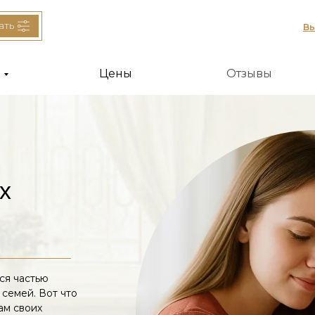
ать
Вы
Выберите город >
Цены
Отзывы
х
ся частью
семей. Вот что
нам своих