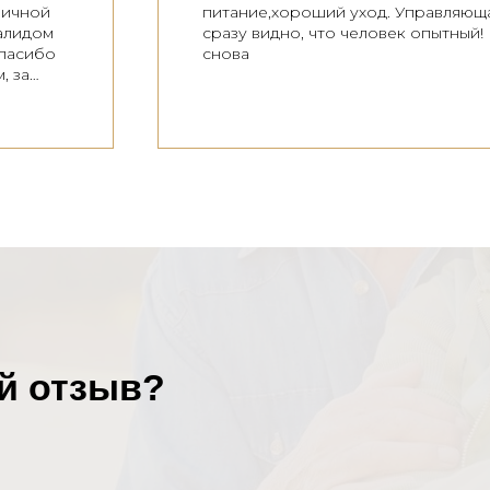
ричной
питание,хороший уход. Управляюща
валидом
сразу видно, что человек опытный
Спасибо
снова
, за
ку, даже
дарим
нь
стей в
ребуется
го!
ой отзыв?