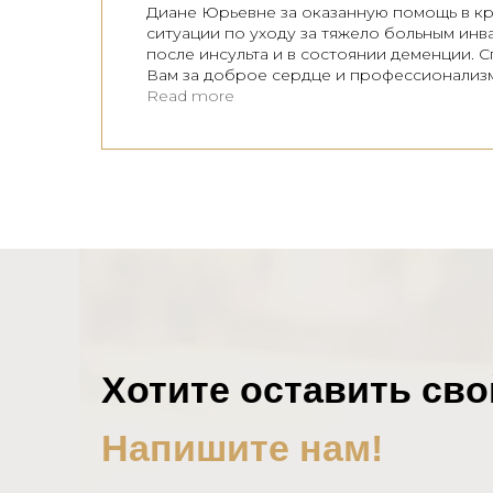
Диане Юрьевне за оказанную помощь в к
ситуации по уходу за тяжело больным ин
после инсульта и в состоянии деменции. 
Вам за доброе сердце и профессионализм
индивидуальный подход к каждому челове
Read more
с очень сложными особенностями. Благо
весь персонал пансионата "Советский" за
терпение, внимательное отношение и оче
тяжёлый труд, который вы берёте на себя.
Пансионат "Советский" одна из возможно
безвыходных ситуациях, когда больному т
круглосуточный уход и присмотр, а также
медицинское сопровождение врача и
медицинской сестры. Всего Вам наилучше
Хотите оставить св
Напишите нам!