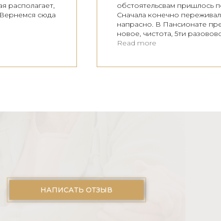
я располагает,
обстоятельсвам пришлось по
! Вернемся сюда
Сначала конечно переживала
напрасно. В Пансионате пр
новое, чистота, 5ти разовов
работник. Персонал вежливы
Read more
достойный. Спасибо им за вс
НАПИСАТЬ ОТЗЫВ