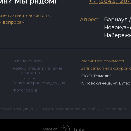
ия? Мы рядом!
+7 (3843) 20-
 Специалист свяжется с
Адрес:
Барнаул /
м вопросам
Новокузне
Набереж
О пансионатах
Рассчитать стоимость
Реабилитация и лечение
Записаться на экскурси
Качество
ООО "Рэмели"
сервиса
Занятия и распорядок дня
г. Новокузнецк, ул. Бугар
Фотографии
е права защищены. Запрет на копирование любых материалов.
Tilda
Made on